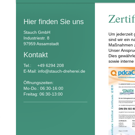
Zerti
Hier finden Sie uns
Stauch GmbH
Um jederzeit 
Industriestr. 8
sind wir ein n
97959 Assamstadt
Maßnahmen zur
Unser Anspruc
Kontakt
Dies gewährle
sowie intern
Tel.: +49 6294 208
E-Mail:
info@stauch-dreherei.de
Öffnungszeiten:
Mo-Do.: 06:30-16:00
Freitag: 06:30-13:00