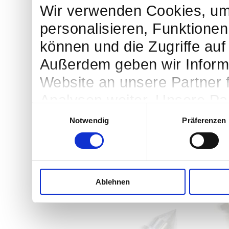
Wir verwenden Cookies, um
personalisieren, Funktionen
können und die Zugriffe auf
Außerdem geben wir Inform
Website an unsere Partner 
Analysen weiter. Unsere Par
Einwilligungsauswahl
möglicherweise mit weitere
Notwendig
Präferenzen
bereitgestellt haben oder d
Dienste gesammelt haben.
Ablehnen